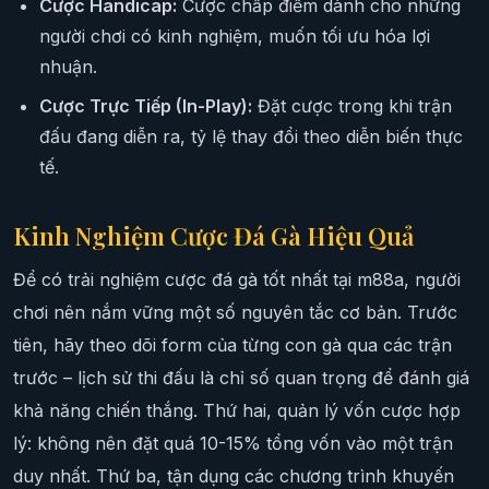
Cược Handicap:
Cược chấp điểm dành cho những
người chơi có kinh nghiệm, muốn tối ưu hóa lợi
nhuận.
Cược Trực Tiếp (In-Play):
Đặt cược trong khi trận
đấu đang diễn ra, tỷ lệ thay đổi theo diễn biến thực
tế.
Kinh Nghiệm Cược Đá Gà Hiệu Quả
Để có trải nghiệm cược đá gà tốt nhất tại m88a, người
chơi nên nắm vững một số nguyên tắc cơ bản. Trước
tiên, hãy theo dõi form của từng con gà qua các trận
trước – lịch sử thi đấu là chỉ số quan trọng để đánh giá
khả năng chiến thắng. Thứ hai, quản lý vốn cược hợp
lý: không nên đặt quá 10-15% tổng vốn vào một trận
duy nhất. Thứ ba, tận dụng các chương trình khuyến