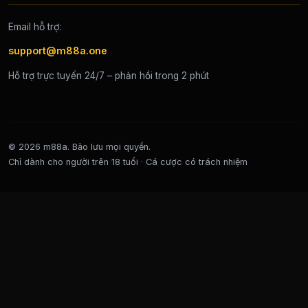
Email hỗ trợ:
support@m88a.one
Hỗ trợ trực tuyến 24/7 – phản hồi trong 2 phút
© 2026 m88a. Bảo lưu mọi quyền.
Chỉ dành cho người trên 18 tuổi · Cá cược có trách nhiệm