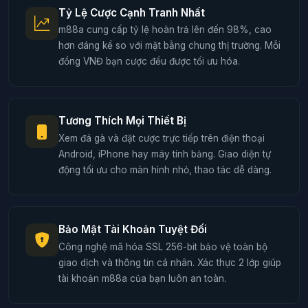
Tỷ Lệ Cược Cạnh Tranh Nhất
m88a cung cấp tỷ lệ hoàn trả lên đến 98%, cao
hơn đáng kể so với mặt bằng chung thị trường. Mỗi
đồng VNĐ bạn cược đều được tối ưu hóa.
Tương Thích Mọi Thiết Bị
Xem đá gà và đặt cược trực tiếp trên điện thoại
Android, iPhone hay máy tính bảng. Giao diện tự
động tối ưu cho màn hình nhỏ, thao tác dễ dàng.
Bảo Mật Tài Khoản Tuyệt Đối
Công nghệ mã hóa SSL 256-bit bảo vệ toàn bộ
giao dịch và thông tin cá nhân. Xác thực 2 lớp giúp
tài khoản m88a của bạn luôn an toàn.