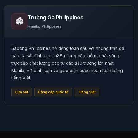
Trường Gà Philippines
🏟️
Manila, Philippines
Sabong Philippines nổi tiếng toàn cầu với những trận đá
gà cựa sắt đỉnh cao. m88a cung cấp luồng phát sóng
trực tiếp chất lượng cao từ các đấu trường lớn nhất
Manila, với bình luận và giao diện cược hoàn toàn bằng
tiếng Việt.
Cựa sắt
Đẳng cấp quốc tế
Tiếng Việt