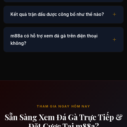
Hoàn toàn có thể. m88a hỗ trợ nạp tiền qua MoMo,
ZaloPay, VNPay, ViettelPay và các ngân hàng lớn như
Kết quả trận đấu được công bố như thế nào?
Vietcombank, BIDV. Tiền nạp được xử lý trong vòng 30
giây, đảm bảo bạn sẵn sàng cược ngay lập tức.
Kết quả được công bố ngay sau khi trọng tài xác nhận
kết quả trận đấu trực tiếp tại trường gà. Tiền thắng cược
m88a có hỗ trợ xem đá gà trên điện thoại
được cộng tự động vào tài khoản m88a của bạn trong
không?
vòng vài giây sau khi kết quả chính thức.
Có. Giao diện đá gà của m88a được tối ưu hoàn toàn
cho điện thoại di động, cả Android lẫn iOS. Bạn có thể
xem trực tiếp và đặt cược mượt mà trên màn hình nhỏ mà
không cần tải ứng dụng riêng.
THAM GIA NGAY HÔM NAY
Sẵn Sàng Xem Đá Gà Trực Tiếp &
Đặt Cược Tại m88a?