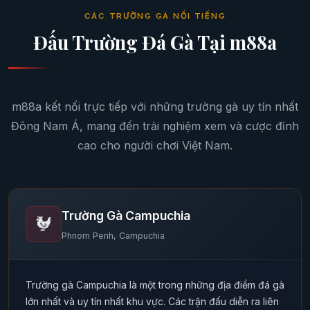
CÁC TRƯỜNG GÀ NỔI TIẾNG
Đấu Trường Đá Gà Tại m88a
m88a kết nối trực tiếp với những trường gà uy tín nhất
Đông Nam Á, mang đến trải nghiệm xem và cược đỉnh
cao cho người chơi Việt Nam.
Trường Gà Campuchia
🐓
Phnom Penh, Campuchia
Trường gà Campuchia là một trong những địa điểm đá gà
lớn nhất và uy tín nhất khu vực. Các trận đấu diễn ra liên