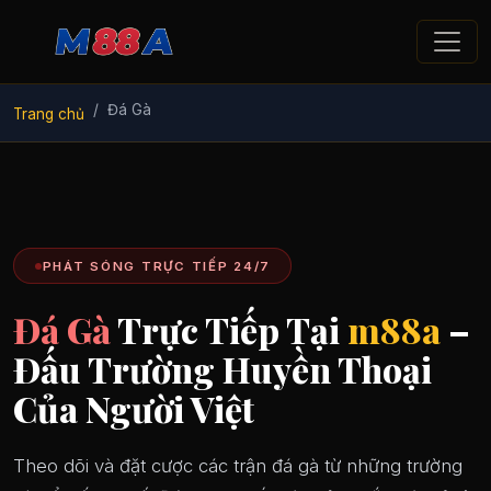
Đá Gà
Trang chủ
PHÁT SÓNG TRỰC TIẾP 24/7
Đá Gà
Trực Tiếp Tại
m88a
–
Đấu Trường Huyền Thoại
Của Người Việt
Theo dõi và đặt cược các trận đá gà từ những trường