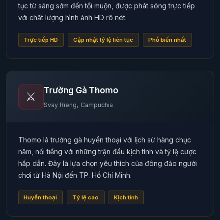
tục từ sáng sớm đến tối muộn, được phát sóng trực tiếp
với chất lượng hình ảnh HD rõ nét.
Trực tiếp HD
Cập nhật tỷ lệ liên tục
Phổ biến nhất
Trường Gà Thomo
⚔️
Svay Rieng, Campuchia
Thomo là trường gà huyền thoại với lịch sử hàng chục
năm, nổi tiếng với những trận đấu kịch tính và tỷ lệ cược
hấp dẫn. Đây là lựa chọn yêu thích của đông đảo người
chơi từ Hà Nội đến TP. Hồ Chí Minh.
Huyền thoại
Tỷ lệ cao
Kịch tính